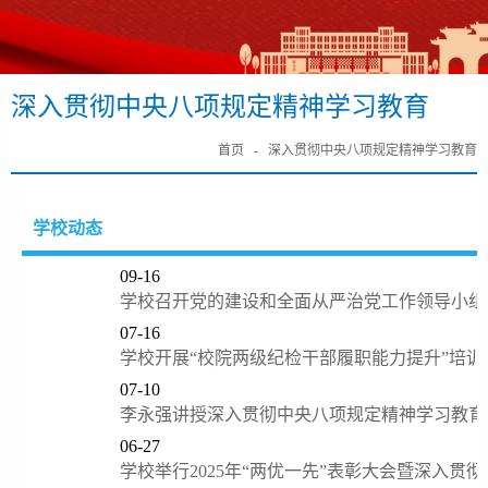
深入贯彻中央八项规定精神学习教育
首页
-
深入贯彻中央八项规定精神学习教育
学校动态
09-16
07-16
学校开展“校院两级纪检干部履职能力提升”培训
07-10
06-27